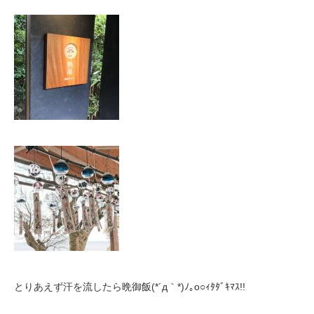
とりあえず汗を流したら晩御飯(*´д｀*)ﾉ｡o○ｨﾀﾀﾞｷﾏｽ!!