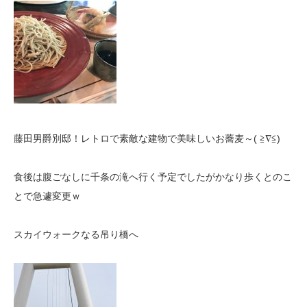
藤田男爵別邸！レトロで素敵な建物で美味しいお蕎麦～( ≧∇≦)
食後は腹ごなしに千条の滝へ行く予定でしたがかなり歩くとのこ
とで急遽変更ｗ
スカイウォークなる吊り橋へ