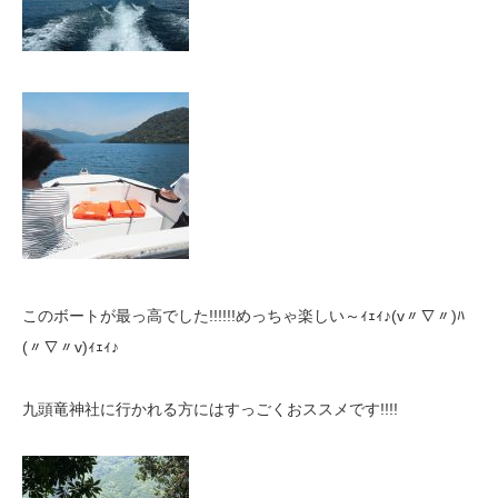
このボートが最っ高でした!!!!!!めっちゃ楽しい～ｨｪｨ♪(v〃∇〃)ﾊ
(〃∇〃v)ｨｪｨ♪
九頭竜神社に行かれる方にはすっごくおススメです!!!!