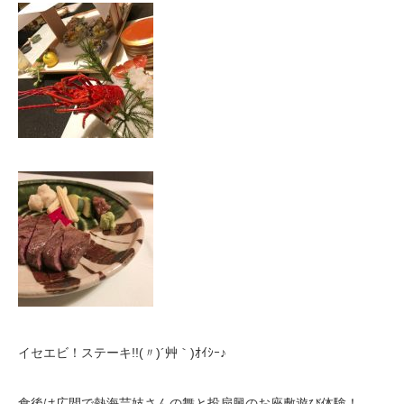
イセエビ！ステーキ!!(〃)´艸｀)ｵｲｼｰ♪
食後は広間で熱海芸妓さんの舞と投扇興のお座敷遊び体験！