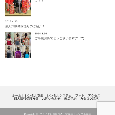
～！！
2019.4.30
成人式振袖前撮りのご紹介！
2024.3.16
ご卒業おめでとうございます(*^_^*)
ホーム
レンタル衣装
レンタルシステム
フォト
アクセス
個人情報保護方針
お問い合わせ
来店予約
カタログ請求
Copyright ©
ブライダルおりづる｜貸衣装｜レンタル衣装