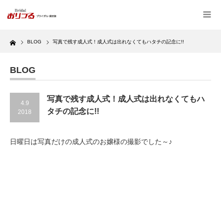
Home
BLOG
写真で残す成人式！成人式は出れなくてもハタチの記念に!!
BLOG
写真で残す成人式！成人式は出れなくてもハ
4.9
タチの記念に!!
2018
日曜日は写真だけの成人式のお嬢様の撮影でした～♪