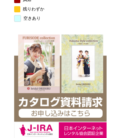
残りわずか
空きあり