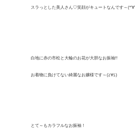
スラっとした美人さん♡笑顔がキュートなんです～(*‘∀‘
白地に赤の市松と大輪のお花が大胆なお振袖!!
お着物に負けてない綺麗なお嬢様です～(≧∀≦)
とて～もカラフルなお振袖！