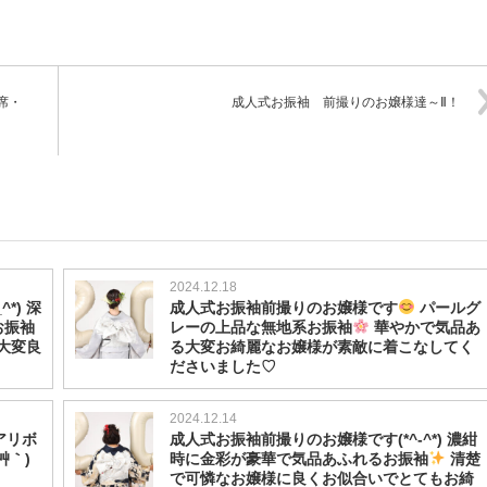
席・
成人式お振袖 前撮りのお嬢様達～Ⅱ！
2024.12.18
*) 深
成人式お振袖前撮りのお嬢様です
パールグ
お振袖
レーの上品な無地系お振袖
華やかで気品あ
大変良
る大変お綺麗なお嬢様が素敵に着こなしてく
ださいました♡
2024.12.14
アリボ
成人式お振袖前撮りのお嬢様です(*^-^*) 濃紺
艸｀)
時に金彩が豪華で気品あふれるお振袖
清楚
で可憐なお嬢様に良くお似合いでとてもお綺