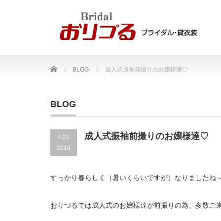
Home
BLOG
成人式振袖前撮りのお嬢様達♡
BLOG
成人式振袖前撮りのお嬢様達♡
4.22
2018
すっかり春らしく（暑いくらいですが）なりましたね
おりづるでは成人式のお嬢様達が前撮りの為、多数ご