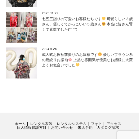
2025.11.22
七五三詣りの可愛いお客様たちです
可愛らしい３歳
さん、優しくてかっこいい５歳さん
本当に皆さん賢
くて素敵でした(*^^*)
2024.6.26
成人式お振袖前撮りのお嬢様です
優しいブラウン系
の総絞りお振袖
上品な雰囲気が優美なお嬢様に大変
よくお似合いでした
ホーム
レンタル衣装
レンタルシステム
フォト
アクセス
個人情報保護方針
お問い合わせ
来店予約
カタログ請求