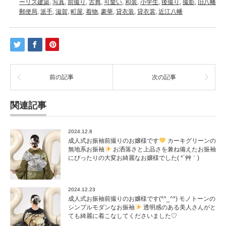
ーリズ建築
,
写真
,
前撮り
,
古典
,
可愛い
,
和装
,
小学生
,
後撮り
,
撮影
,
旧八幡
郵便局
,
派手
,
滋賀
,
町屋
,
着物
,
豪華
,
貸衣装
,
貸衣裳
,
近江八幡
前の記事
次の記事
関連記事
2024.12.8
成人式お振袖前撮りのお嬢様です
カーキグリーンの
無地系お振袖
お洒落さと上品さを兼ね備えたお振袖
にぴったりの大変お綺麗なお嬢様でした( *´艸｀)
2024.12.23
成人式お振袖前撮りのお嬢様です(*^_^*) モノトーンの
シンプルモダンなお振袖
透明感のある美人さんがと
ても綺麗に着こなしてくださいました♡