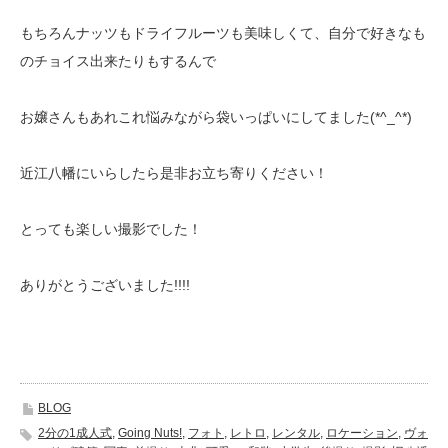
もちろんナッツもドライフルーツも美味しくて、自分で好きなも
のチョイス出来たりもするんで
お嬢さんもあれこれ悩みながら袋いっぱいにしてました(*^_^*)
近江八幡にいらしたら是非お立ち寄りください！
とっても楽しい撮影でした！
ありがとうございました!!!!
BLOG
2分の1成人式
,
Going Nuts!
,
フォト
,
レトロ
,
レンタル
,
ロケーション
,
ヴォ