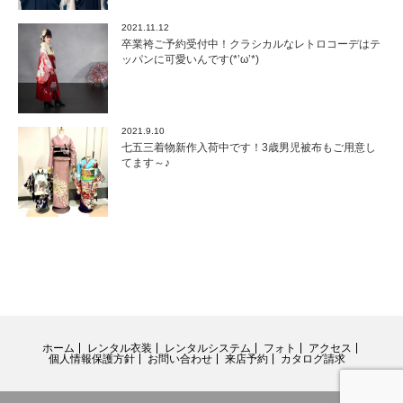
2021.11.12
卒業袴ご予約受付中！クラシカルなレトロコーデはテ
ッパンに可愛いんです(*’ω’*)
2021.9.10
七五三着物新作入荷中です！3歳男児被布もご用意し
てます～♪
ホーム
レンタル衣装
レンタルシステム
フォト
アクセス
個人情報保護方針
お問い合わせ
来店予約
カタログ請求