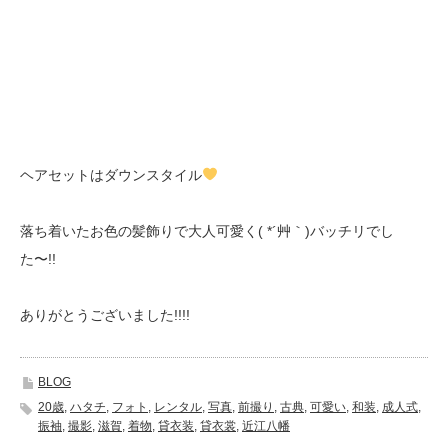
ヘアセットはダウンスタイル
落ち着いたお色の髪飾りで大人可愛く( *´艸｀)バッチリでし
た〜!!
ありがとうございました!!!!
BLOG
20歳
,
ハタチ
,
フォト
,
レンタル
,
写真
,
前撮り
,
古典
,
可愛い
,
和装
,
成人式
,
振袖
,
撮影
,
滋賀
,
着物
,
貸衣装
,
貸衣裳
,
近江八幡