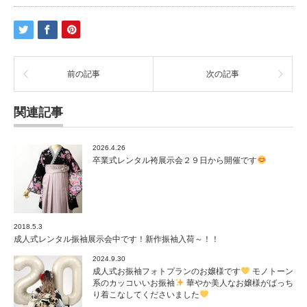
前の記事
次の記事
関連記事
2026.4.26
卒業式レンタル袴展示会２９日から開催です
2018.5.3
成人式レンタル振袖展示会中です！新作振袖入荷～！！
2024.9.30
成人式お振袖フォトプランのお嬢様です
モノトーン
系のカッコいいお振袖
華やか美人なお嬢様がばっち
り着こなしてくださいました