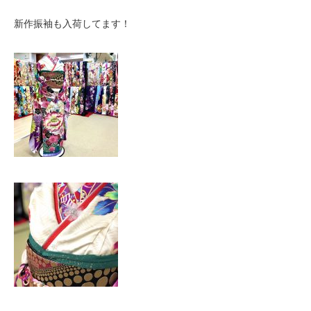
新作振袖も入荷してます！