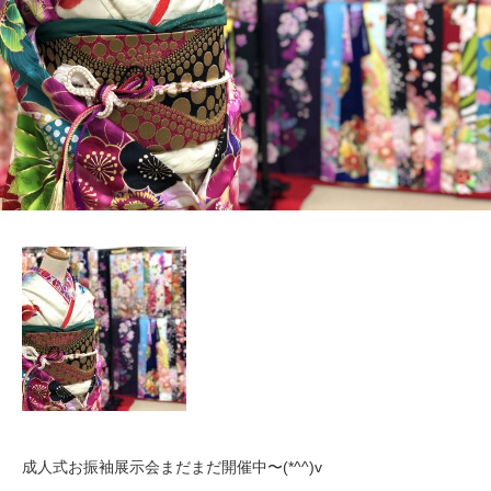
成人式お振袖展示会まだまだ開催中〜(*^^)v