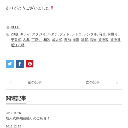
ありがとうございました
BLOG
20歳
,
キレイ
,
スタジオ
,
ハタチ
,
フォト
,
レトロ
,
レンタル
,
写真
,
前撮り
,
卒業式
,
古典
,
可愛い
,
和装
,
成人式
,
振袖
,
撮影
,
滋賀
,
着物
,
貸衣装
,
貸衣裳
,
近江八幡
前の記事
次の記事
関連記事
2019.11.26
成人式振袖前撮りのご紹介！
2019.12.25