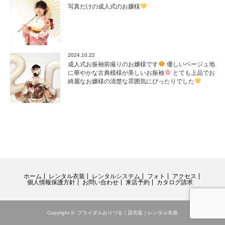
写真だけの成人式のお嬢様
2024.10.22
成人式お振袖前撮りのお嬢様です
優しいベージュ地
に華やかな古典模様が美しいお振袖
とても上品でお
綺麗なお嬢様の清楚な雰囲気にぴったりでした
ホーム
レンタル衣装
レンタルシステム
フォト
アクセス
個人情報保護方針
お問い合わせ
来店予約
カタログ請求
Copyright ©
ブライダルおりづる｜貸衣装｜レンタル衣装