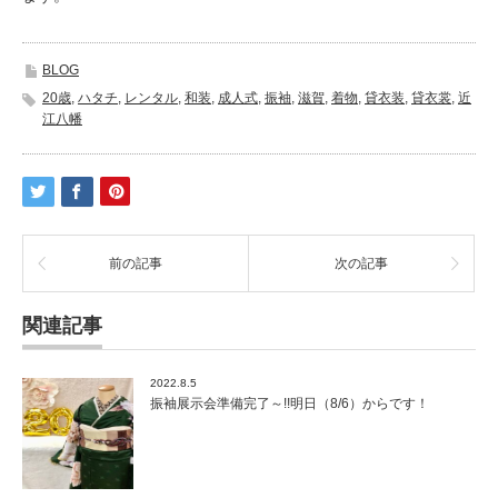
BLOG
20歳
,
ハタチ
,
レンタル
,
和装
,
成人式
,
振袖
,
滋賀
,
着物
,
貸衣装
,
貸衣裳
,
近
江八幡
前の記事
次の記事
関連記事
2022.8.5
振袖展示会準備完了～!!明日（8/6）からです！