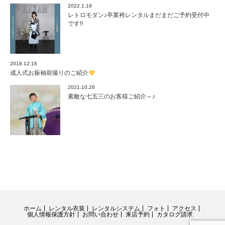
2022.1.19
レトロモダン♪卒業袴レンタルまだまだご予約受付中
です!!
2018.12.16
成人式お振袖前撮りのご紹介
2021.10.26
素敵な七五三のお客様ご紹介～♪
ホーム
レンタル衣装
レンタルシステム
フォト
アクセス
個人情報保護方針
お問い合わせ
来店予約
カタログ請求