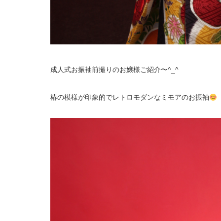
成人式お振袖前撮りのお嬢様ご紹介〜^_^
椿の模様が印象的でレトロモダンなミモアのお振袖