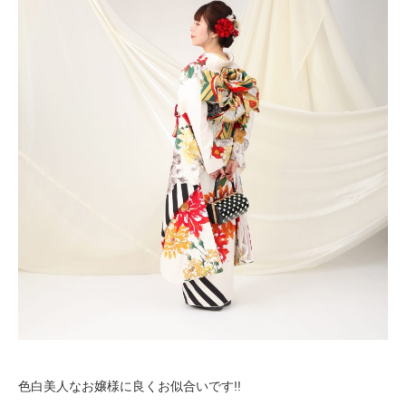
色白美人なお嬢様に良くお似合いです!!