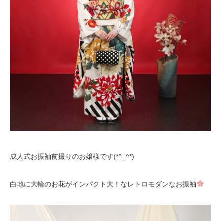
成人式お振袖前撮りのお嬢様です(*^_^*)
白地に大輪のお花がインパクト大！なレトロモダンなお振袖