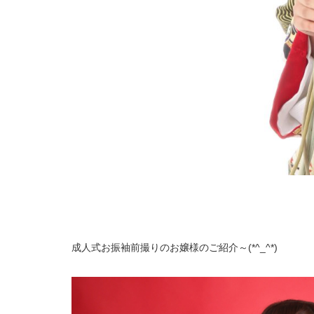
成人式お振袖前撮りのお嬢様のご紹介～(*^_^*)