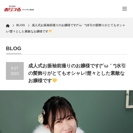
Home
BLOG
成人式お振袖前撮りのお嬢様です(*´ω｀*)水引の髪飾りがとてもオシャ
レ!楚々とした素敵なお嬢様です
BLOG
成人式お振袖前撮りのお嬢様です(*´ω｀*)水引
8.27
の髪飾りがとてもオシャレ!楚々とした素敵な
2022
お嬢様です