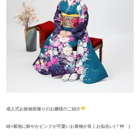
成人式お振袖前撮りのお嬢様のご紹介
緑×紫地に鮮やかピンクが可愛いお着物が良くお似合い( *´艸｀)