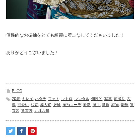
個性的なお振袖をとても綺麗に着こなしてくださいました！
ありがとうございました!!
BLOG
20歳
,
キレイ
,
ハタチ
,
フォト
,
レトロ
,
レンタル
,
個性的
,
写真
,
前撮り
,
古
典
,
可愛い
,
和装
,
成人式
,
振袖
,
振袖コーデ
,
撮影
,
派手
,
滋賀
,
着物
,
豪華
,
貸
衣装
,
貸衣裳
,
近江八幡