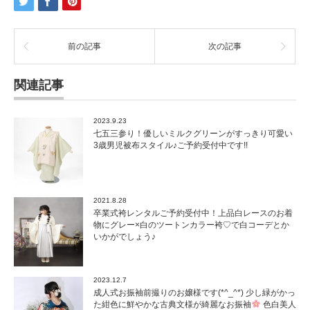
前の記事
次の記事
関連記事
2023.9.23
七五三参り！優しいミルクグリーンがすっきり可愛い
3歳男児被布スタイル♪ご予約受付中です!!
2021.8.28
卒業式袴レンタルご予約受付中！上品白レースのお着
物にグレー×白のツートンカラー袴♡で白コーデとか
いかがでしょう♪
2023.12.7
成人式お振袖前撮りのお嬢様です(*^_^*) 少し緑がかっ
た紺色に鮮やかな古典文様が綺麗なお振袖
色白美人