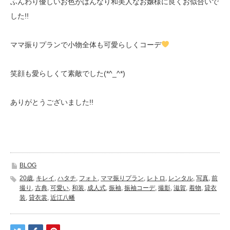
ふんわり優しいお色がはんなり和美人なお嬢様に良くお似合いで
した!!
ママ振りプランで小物全体も可愛らしくコーデ
笑顔も愛らしくて素敵でした(*^_^*)
ありがとうございました!!
BLOG
20歳
,
キレイ
,
ハタチ
,
フォト
,
ママ振りプラン
,
レトロ
,
レンタル
,
写真
,
前
撮り
,
古典
,
可愛い
,
和装
,
成人式
,
振袖
,
振袖コーデ
,
撮影
,
滋賀
,
着物
,
貸衣
装
,
貸衣裳
,
近江八幡