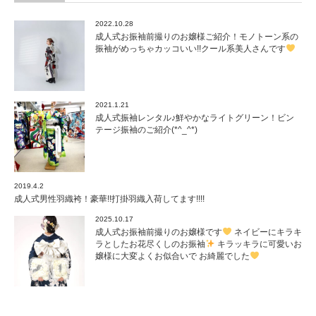
2022.10.28
成人式お振袖前撮りのお嬢様ご紹介！モノトーン系の
振袖がめっちゃカッコいい!!クール系美人さんです
2021.1.21
成人式振袖レンタル♪鮮やかなライトグリーン！ビン
テージ振袖のご紹介(*^_^*)
2019.4.2
成人式男性羽織袴！豪華!!打掛羽織入荷してます!!!!
2025.10.17
成人式お振袖前撮りのお嬢様です
ネイビーにキラキ
ラとしたお花尽くしのお振袖
キラッキラに可愛いお
嬢様に大変よくお似合いで お綺麗でした