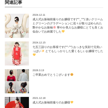
関連記事
2024.12.11
成人式お振袖前撮りのお嬢様です(*^_^*) 淡いクリーム
とグリーンのグラデーションに花々が散りばめられた
艶やかなお振袖
華やか美人なお嬢様にとても良くお
似合いでお綺麗でした
2024.12.15
七五三詣りのお客様です(*^-^*) おっきな笑顔で元気い
っぱい
とてもしっかりした愛くるしいお嬢様でした
2026.3.13
ご卒業おめでとうございます
2021.12.18
成人式お振袖前撮りのお嬢様