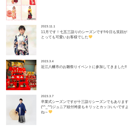
2023.11.1
11月です！七五三詣りのシーズンです!!今日も笑顔が
とっても可愛いお客様でした
2023.3.4
近江八幡市のお雛祭りイベントに参加してきました!!
2023.3.7
卒業式シーズンですが十三詣りシーズンでもあります
(*^_^*)ジュニア紋付袴姿もキリッとカッコいいですよ
ね～