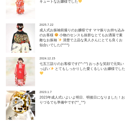
キュートなお嬢様でした
2025.7.22
成人式お振袖前撮りのお嬢様です ママ振りお持ち込み
のお客様
小物のセンスも抜群なとてもお洒落で素
敵なお振袖
清楚で上品な美人さんにとても良くお
似合いでした(*^^*)
2024.12.15
七五三詣りのお客様です(*^-^*) おっきな笑顔で元気い
っぱい
とてもしっかりした愛くるしいお嬢様でした
2023.1.7
2023年成人式いよいよ明日、明後日になりました！お
りづるでも準備中です(*^_^*)