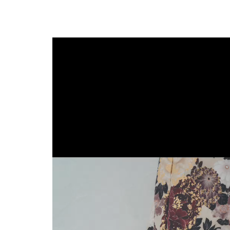
動
画
プ
レ
ー
ヤ
ー