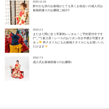
2020.12.18
鮮やかな赤のお振袖がとても良くお似合いの成人式お
振袖前撮りのお嬢様ご紹介!!
2024.2.2
まだまだ間に合う卒業袴レンタル！ご予約受付中です
(*^_^*) 新入荷！レースのおリボン付き半襟が可愛すぎ
るっ
袴スタイルにもお振袖スタイルにもお使いいた
だけます
2022.7.5
成人式お振袖前撮りのお嬢様♪