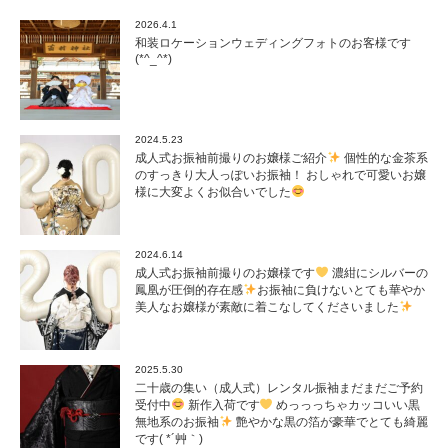
2026.4.1
和装ロケーションウェディングフォトのお客様です
(*^_^*)
2024.5.23
成人式お振袖前撮りのお嬢様ご紹介
個性的な金茶系
のすっきり大人っぽいお振袖！ おしゃれで可愛いお嬢
様に大変よくお似合いでした
2024.6.14
成人式お振袖前撮りのお嬢様です
濃紺にシルバーの
鳳凰が圧倒的存在感
お振袖に負けないとても華やか
美人なお嬢様が素敵に着こなしてくださいました
2025.5.30
二十歳の集い（成人式）レンタル振袖まだまだご予約
受付中
新作入荷です
めっっっちゃカッコいい黒
無地系のお振袖
艶やかな黒の箔が豪華でとても綺麗
です( *´艸｀)