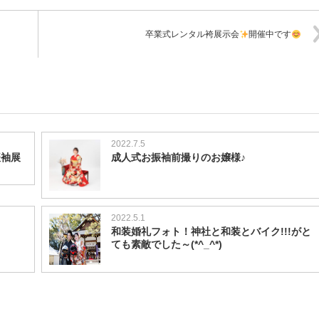
卒業式レンタル袴展示会
開催中です
2022.7.5
振袖展
成人式お振袖前撮りのお嬢様♪
2022.5.1
和装婚礼フォト！神社と和装とバイク!!!がと
ても素敵でした～(*^_^*)