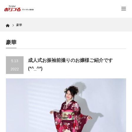
Home
豪華
豪華
成人式お振袖前撮りのお嬢様ご紹介です
5.13
(*^_^*)
2022