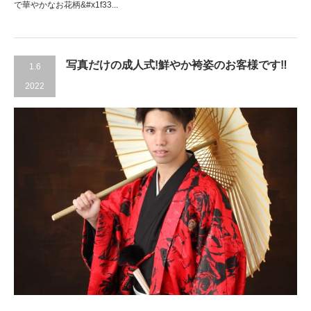
で華やかなお花柄&#x1f33...
写真だけの成人式!鮮やか袴姿のお客様です‼
1.6
2022