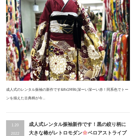
成人式のレンタル振袖の新作です&#x1f49b;深ーい深ーい赤！同系色でトー
ンを揃えた古典柄が今...
成人式レンタル振袖新作です！黒の絞り柄に
1.20
大きな椿がレトロモダン
ベロアストライプ
2022