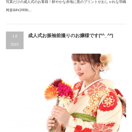
写真だけの成人式のお客様！鮮やかな赤地に黒のプリントがおしゃれな羽織
袴姿&#x1f49b;...
成人式お振袖前撮りのお嬢様です(*^_^*)
1.6
2022