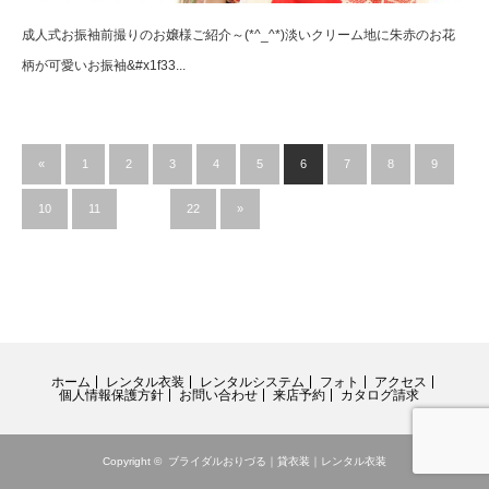
成人式お振袖前撮りのお嬢様ご紹介～(*^_^*)淡いクリーム地に朱赤のお花
柄が可愛いお振袖&#x1f33...
«
1
2
3
4
5
6
7
8
9
10
11
…
22
»
ホーム
レンタル衣装
レンタルシステム
フォト
アクセス
個人情報保護方針
お問い合わせ
来店予約
カタログ請求
Copyright ©
ブライダルおりづる｜貸衣装｜レンタル衣装