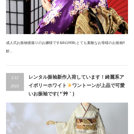
成人式お振袖後撮りのお嬢様です&#x1f49b;とても素敵なお母様のお振袖!!
鮮...
レンタル振袖新作入荷しています！綺麗系ア
2.12
イボリーホワイト
ワントーンが上品で可愛
2022
いお振袖です( *´艸｀)