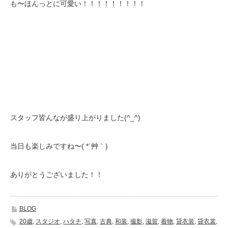
も〜ほんっとに可愛い！！！！！！！！！
スタッフ皆んなが盛り上がりました(^_^)
当日も楽しみですね〜( *´艸｀)
ありがとうございました！！
BLOG
20歳
,
スタジオ
,
ハタチ
,
写真
,
古典
,
和装
,
撮影
,
滋賀
,
着物
,
貸衣装
,
貸衣裳
,