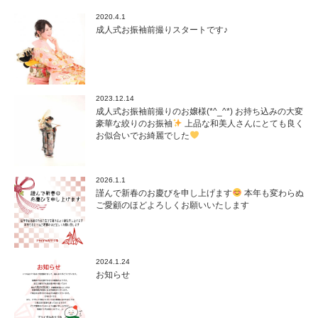
2020.4.1
成人式お振袖前撮りスタートです♪
2023.12.14
成人式お振袖前撮りのお嬢様(*^_^*) お持ち込みの大変
豪華な絞りのお振袖
上品な和美人さんにとても良く
お似合いでお綺麗でした
2026.1.1
謹んで新春のお慶びを申し上げます
本年も変わらぬ
ご愛顧のほどよろしくお願いいたします
2024.1.24
お知らせ