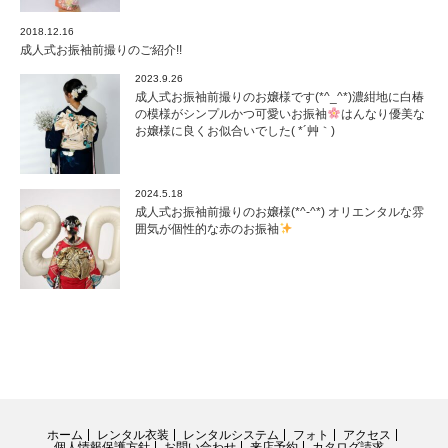
2018.12.16
成人式お振袖前撮りのご紹介!!
2023.9.26
成人式お振袖前撮りのお嬢様です(*^_^*)濃紺地に白椿
の模様がシンプルかつ可愛いお振袖
はんなり優美な
お嬢様に良くお似合いでした( *´艸｀)
2024.5.18
成人式お振袖前撮りのお嬢様(*^-^*) オリエンタルな雰
囲気が個性的な赤のお振袖
ホーム
レンタル衣装
レンタルシステム
フォト
アクセス
個人情報保護方針
お問い合わせ
来店予約
カタログ請求