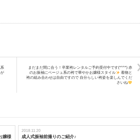
地系
まだまだ間に合う！卒業袴レンタルご予約受付中です(*^^*) 赤
さが
のお振袖にベージュ系の袴で華やかお嬢様スタイル
着物と
袴の組み合わせは自由ですので 自分らしい袴姿を楽しんでくだ
さいね
2018.11.20
お嬢様
成人式振袖前撮りのご紹介♪