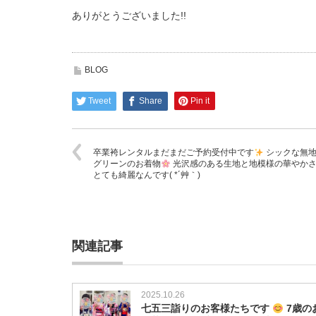
ありがとうございました!!
BLOG
Tweet
Share
Pin it
卒業袴レンタルまだまだご予約受付中です
シックな無
グリーンのお着物
光沢感のある生地と地模様の華やか
とても綺麗なんです( *´艸｀)
関連記事
2025.10.26
七五三詣りのお客様たちです
7歳の