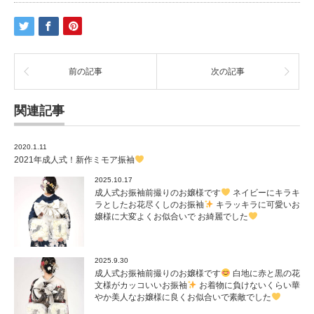
前の記事
次の記事
関連記事
2020.1.11
2021年成人式！新作ミモア振袖
2025.10.17
成人式お振袖前撮りのお嬢様です
ネイビーにキラキ
ラとしたお花尽くしのお振袖
キラッキラに可愛いお
嬢様に大変よくお似合いで お綺麗でした
2025.9.30
成人式お振袖前撮りのお嬢様です
白地に赤と黒の花
文様がカッコいいお振袖
お着物に負けないくらい華
やか美人なお嬢様に良くお似合いで素敵でした